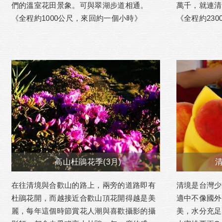
們的溫室花田景象。可與翠湖步道相通。
萬千，就連清
《全程約1000公尺，來回約一個小時》
《全程約23
高山杜鵑花季(3月)
清
在往清境與合歡山的路上，兩旁的道路即有
清境是台灣少
杜鵑花開，而越接近合歡山頂花開得越是美
適中不像國外
麗，每年這個時節賞花人潮與喜歡攝影的攝
美，水分充足