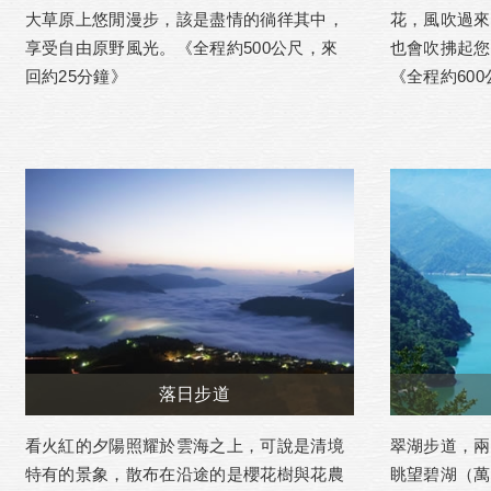
大草原上悠閒漫步，該是盡情的徜徉其中，
花，風吹過來
享受自由原野風光。《全程約500公尺，來
也會吹拂起您
回約25分鐘》
《全程約60
落日步道
看火紅的夕陽照耀於雲海之上，可說是清境
翠湖步道，兩
特有的景象，散布在沿途的是櫻花樹與花農
眺望碧湖（萬