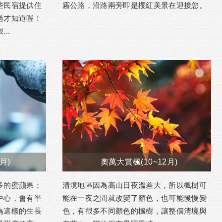
些民宿提供住
霧公路，沿路兩旁即是櫻紅美景在迎接您。
過才知道喔！
..
月)
奧萬大賞楓(10~12月)
多的蜜蘋果；
清境地區因為高山日夜溫差大，所以楓樹可
中心，會有半
能在一夜之間就改變了顏色，也可能慢慢變
為這樣的生長
色，有很多不同顏色的楓樹，讓整個清境與