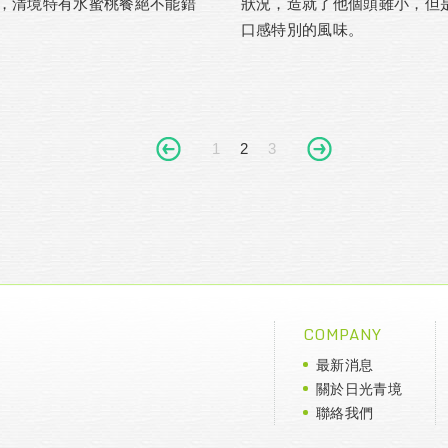
，清境特有水蜜桃餐絕不能錯
狀況，造就了他個頭雖小，但
口感特別的風味。
1
2
3
COMPANY
最新消息
關於日光青境
聯絡我們