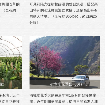
群悠閒吃草的
可見到陽光從樹梢篩灑的點點浪漫，搭配高
。《全程約
山特有的沁涼微風迎面吹拂，這是高山特有
》
的動人情境。《全程約800公尺，來回約25
分鐘》
收)
清境櫻花季(1~3月)
卉產地，近年
清境櫻花季大約在過年前1個月開始慢慢盛
然從事花卉種
開，過年期間盛開最多，從埔里開始進入埔