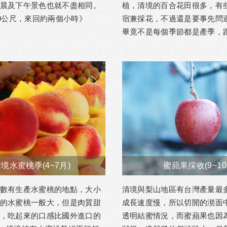
晨及下午景色也就不盡相同。
植，清境的百合花田很多，有
00公尺，來回約兩個小時》
宿兼採花，不過還是要事先問
畢竟不是每個季節都是產季，跟.
境水蜜桃季(4~7月)
蜜蘋果採收(9~10
數有生產水蜜桃的地點，大小
清境與梨山地區有台灣產量最
的水蜜桃一般大，但是肉質甜
成長速度慢，所以切開的沏面
，吃起來的口感比國外進口的
透明結蜜情況，而蜜蘋果也因