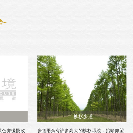
柳杉步道
景色亦慢慢改
步道兩旁有許多高大的柳杉環繞，抬頭仰望