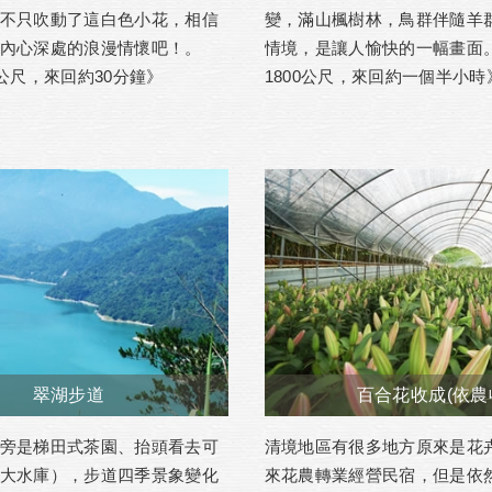
不只吹動了這白色小花，相信
變，滿山楓樹林，鳥群伴隨羊
內心深處的浪漫情懷吧！。
情境，是讓人愉快的一幅畫面
0公尺，來回約30分鐘》
1800公尺，來回約一個半小時
翠湖步道
百合花收成(依農
旁是梯田式茶園、抬頭看去可
清境地區有很多地方原來是花
大水庫），步道四季景象變化
來花農轉業經營民宿，但是依