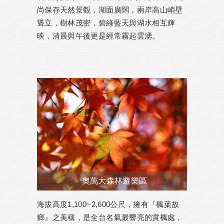
尚保存天然景觀，湖面廣闊，兩岸高山峭壁
聳立，樹林茂密，碧綠藍天與湖水相互輝
映，清晨與午後更是經常霧起雲湧。
奧萬大森林遊樂區
海拔高度1,100~2,600公尺，擁有『楓葉故
鄉』之美稱，是全台名氣最響亮的賞楓處，