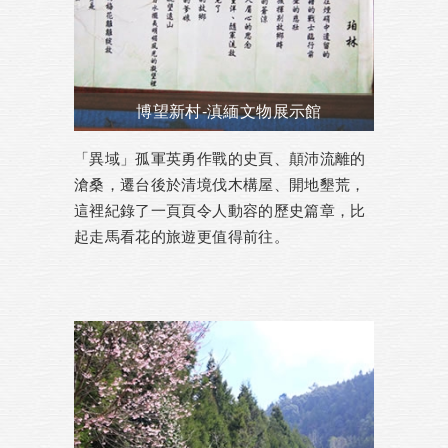
博望新村-滇緬文物展示館
「異域」孤軍英勇作戰的史頁、顛沛流離的
滄桑，遷台後於清境伐木構屋、開地墾荒，
這裡紀錄了一頁頁令人動容的歷史篇章，比
起走馬看花的旅遊更值得前往。